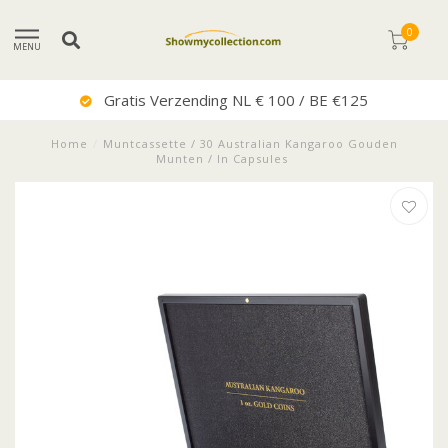
0
MENU
Gratis Verzending NL € 100 / BE €125
Home
/
Muntcassette / 30 Australian Kangaroo Gouden
Munten / In Capsules