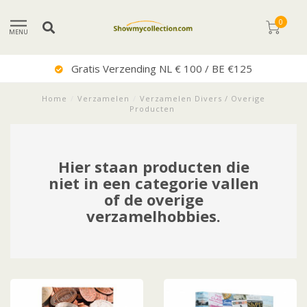
0
MENU
Gratis Verzending NL € 100 / BE €125
Home
/
Verzamelen
/
Verzamelen Divers / Overige
Producten
Hier staan producten die
niet in een categorie vallen
of de overige
verzamelhobbies.