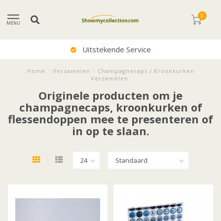
0
MENU
Uitstekende Service
Home
/
Verzamelen
/
Champagnecaps / Kroonkurken
Verzamelen
Originele producten om je
champagnecaps, kroonkurken of
flessendoppen mee te presenteren of
in op te slaan.