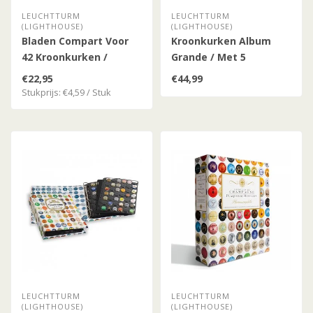
LEUCHTTURM
LEUCHTTURM
(LIGHTHOUSE)
(LIGHTHOUSE)
Bladen Compart Voor
Kroonkurken Album
42 Kroonkurken /
Grande / Met 5
Champagne Caps
Compart Hoezen
€22,95
€44,99
Transparant
Stukprijs: €4,59 / Stuk
LEUCHTTURM
LEUCHTTURM
(LIGHTHOUSE)
(LIGHTHOUSE)