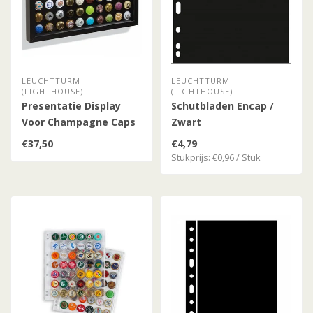
LEUCHTTURM
LEUCHTTURM
(LIGHTHOUSE)
(LIGHTHOUSE)
Presentatie Display
Schutbladen Encap /
Voor Champagne Caps
Zwart
/ Kroonkurken
€37,50
€4,79
Stukprijs: €0,96 / Stuk