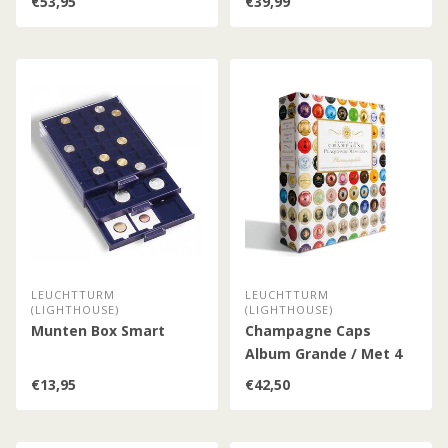
€53,95
€39,99
LEUCHTTURM
LEUCHTTURM
(LIGHTHOUSE)
(LIGHTHOUSE)
Munten Box Smart
Champagne Caps
Album Grande / Met 4
Encap Hoezen
€13,95
€42,50