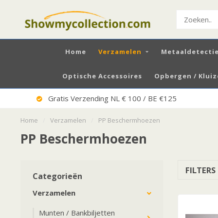
Home
Verzamelen
Metaaldetecti
Optische Accessoires
Opbergen / Klui
Gratis Verzending NL € 100 / BE €125
Home
/
Verzamelen
/
PP Beschermhoezen
PP Beschermhoezen
FILTERS
Categorieën
Verzamelen
Munten / Bankbiljetten