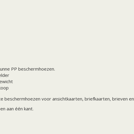
dunne PP beschermhoezen.
elder
ewicht
koop
e beschermhoezen voor ansichtkaarten, briefkaarten, brieven en
pen aan één kant.