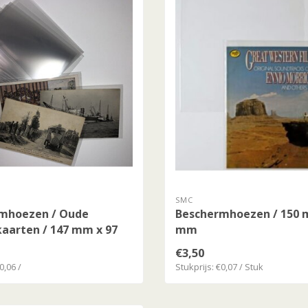
SMC
mhoezen / Oude
Beschermhoezen / 150 
kaarten / 147 mm x 97
mm
€3,50
0,06 /
Stukprijs: €0,07 / Stuk