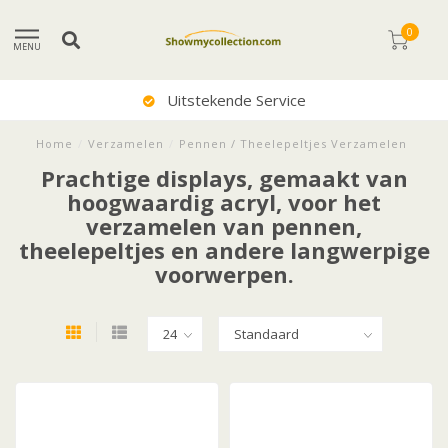
0
MENU
Uitstekende Service
Home
/
Verzamelen
/
Pennen / Theelepeltjes Verzamelen
Prachtige displays, gemaakt van
hoogwaardig acryl, voor het
verzamelen van pennen,
theelepeltjes en andere langwerpige
voorwerpen.