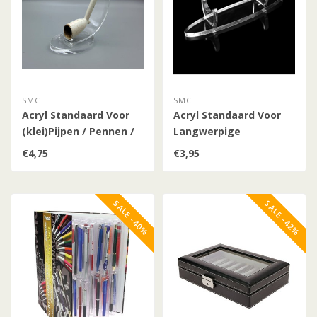
SMC
SMC
Acryl Standaard Voor
Acryl Standaard Voor
(klei)Pijpen / Pennen /
Langwerpige
Langwerpige
Voorwerpen
€4,75
€3,95
Voorwerpen
SALE -40%
SALE -42%