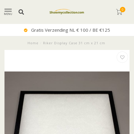
0
MENU
Gratis Verzending NL € 100 / BE €125
Home
/
Riker Display Case 31 cm x 21 cm