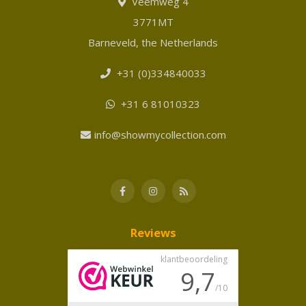
Veemweg 4
3771MT
Barneveld, the Netherlands
+31 (0)334840033
+31 6 81010323
info@showmycollection.com
Reviews