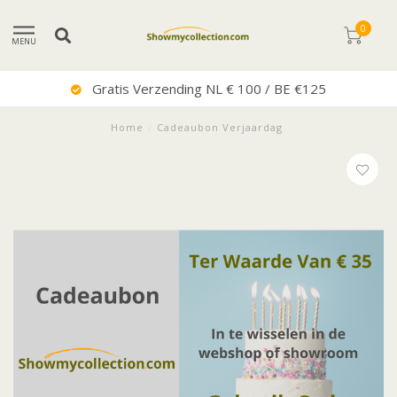
0
MENU
Uitstekende Service
Home
/
Cadeaubon Verjaardag