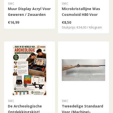
SMC
SMC
Muur Display Acryl Voor
Microkristallijne Was
Geweren / Zwaarden
Cosmoloid H80 Voor
Zuurvrije
€16,99
€8,50
Metaalconservering
Stukprijs: €34,00 / Kilogram
SMC
SMC
De Archeologische
Tweedelige Standaard
Ontdekkingskist!
Voor (Machine)-