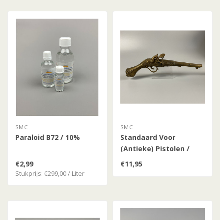
SMC
SMC
Paraloid B72 / 10%
Standaard Voor
(Antieke) Pistolen /
Revolvers / Percussie
€2,99
€11,95
Pistolen
Stukprijs: €299,00 / Liter