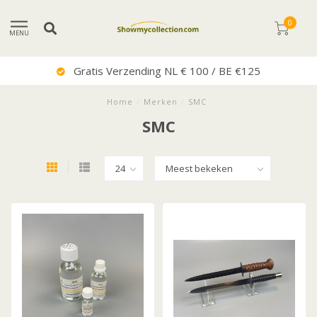
0
MENU
Uitstekende Service
Home
/
Merken
/
SMC
SMC