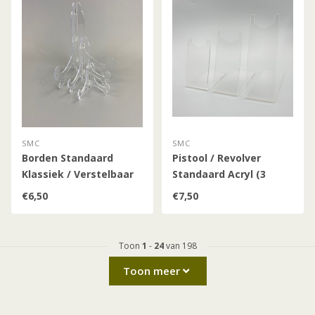
SMC
SMC
Borden Standaard
Pistool / Revolver
Klassiek / Verstelbaar
Standaard Acryl (3
maten)
€6,50
€7,50
Toon
1
-
24
van 198
Toon meer