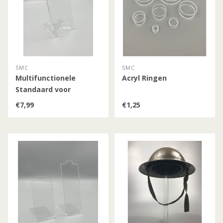
SMC
SMC
Multifunctionele
Acryl Ringen
Standaard voor
Revolvers / Pistolen /
€7,99
€1,25
Geweren / Bajonetten /
Dolken