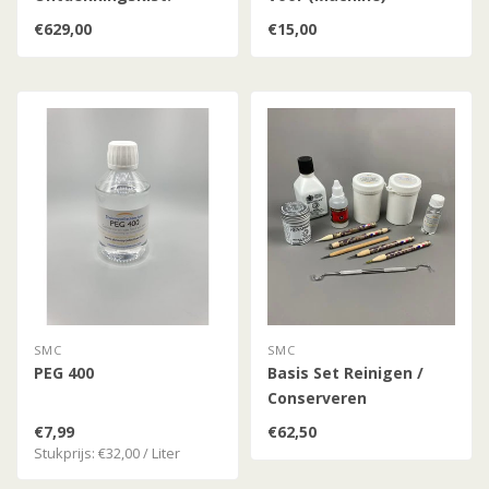
Geweren (Kleine Versie)
€629,00
€15,00
SMC
SMC
PEG 400
Basis Set Reinigen /
Conserveren
Bodemvondsten A
€7,99
€62,50
Stukprijs: €32,00 / Liter