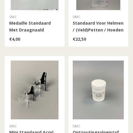
SMC
SMC
Medaille Standaard
Standaard Voor Helmen
Met Draagnaald
/ (Veld)Petten / Hoeden
/ 37 cm
€4,00
€22,50
SMC
SMC
Mini Standaard Acryl
Ontzoutingsvloeistof