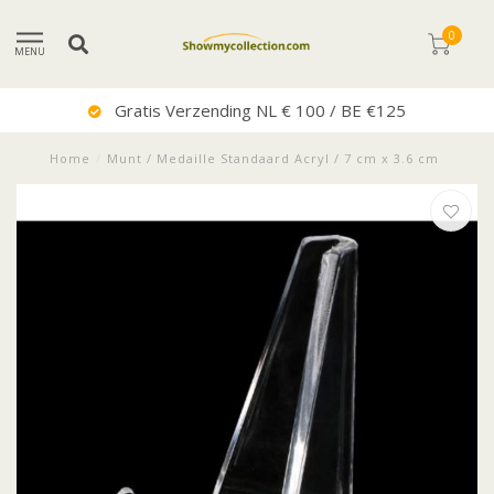
0
MENU
Gratis Verzending NL € 100 / BE €125
Home
/
Munt / Medaille Standaard Acryl / 7 cm x 3.6 cm