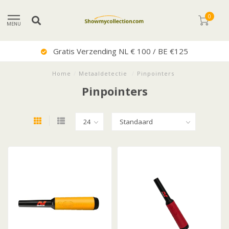
0
MENU
Gratis Verzending NL € 100 / BE €125
Home
/
Metaaldetectie
/
Pinpointers
Pinpointers