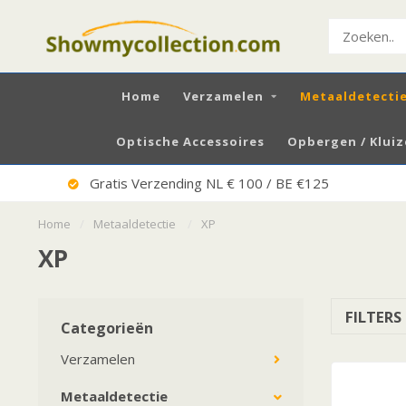
Home
Verzamelen
Metaaldetecti
Optische Accessoires
Opbergen / Klui
Gratis Verzending NL € 100 / BE €125
Home
/
Metaaldetectie
/
XP
XP
FILTERS
Categorieën
Verzamelen
Metaaldetectie