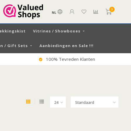
0
NL
ekkingskist
Vitrines / Showboxes
 / Gift Sets
Aanbiedingen en Sale !!!
100% Tevreden Klanten