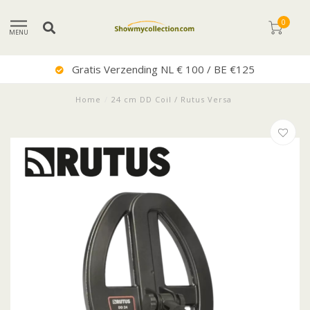
0
MENU
Gratis Verzending NL € 100 / BE €125
Home
/
24 cm DD Coil / Rutus Versa