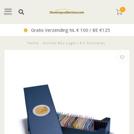
0
MENU
Uitstekende Service
Home
/
Archief Box Logik / € 2 Coincards