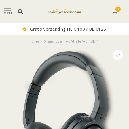
0
MENU
Uitstekende Service
Home
/
Draadloze Hoofdtelefoon SR-1