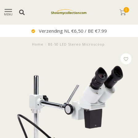
0
MENU
Verzending NL €6,50 / BE €7.99
Home
/
BE-50 LED Stereo Microscoop