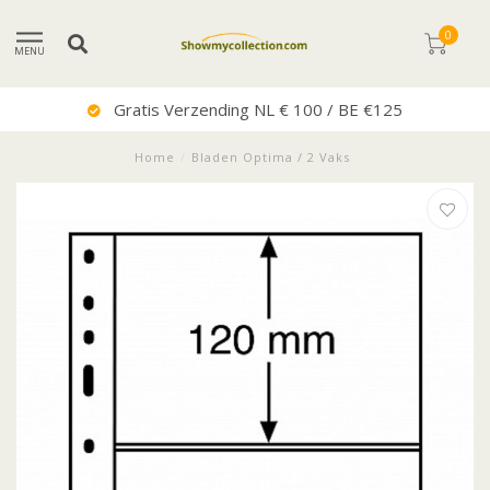
0
MENU
€125
Uitstekende Service
Home
/
Bladen Optima / 2 Vaks