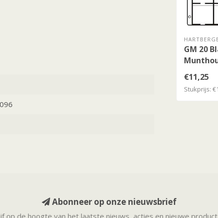
HARTBERG
GM 20 Bl
Munthou
€11,25
Stukprijs: €
096
Abonneer op onze nieuwsbrief
ijf op de hoogte van het laatste nieuws, acties en nieuwe produc