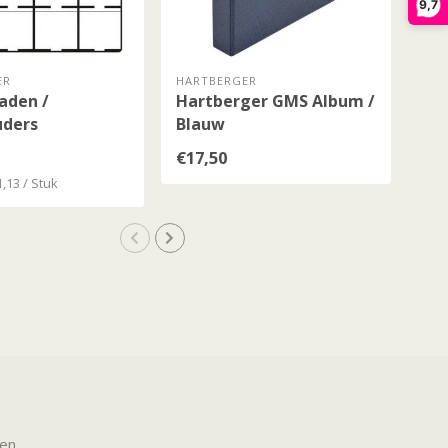
9,7
ER
HARTBERGER
HAR
aden /
Hartberger GMS Album /
GM
ders
Blauw
kl
€17,50
€6,
1,13 / Stuk
Stuk
ten