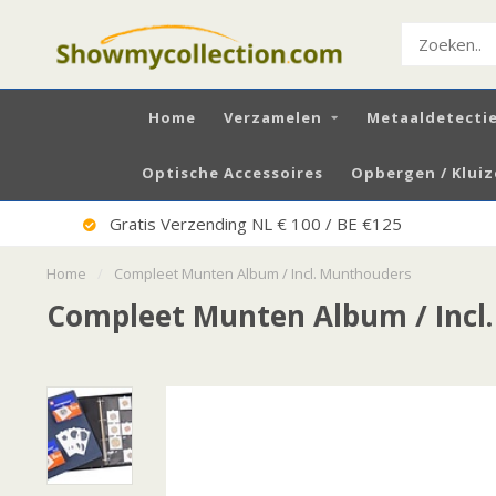
Home
Verzamelen
Metaaldetecti
Optische Accessoires
Opbergen / Klui
Gratis Verzending NL € 100 / BE €125
Home
/
Compleet Munten Album / Incl. Munthouders
Compleet Munten Album / Incl