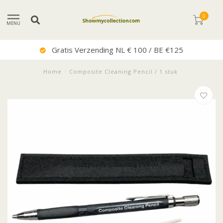
0
MENU
Gratis Verzending NL € 100 / BE €125
Home
/
Composite Cleaning Pencil / 1 stuk