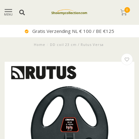
0
MENU
Gratis Verzending NL € 100 / BE €125
Home
/
DD coil 23 cm / Rutus Versa