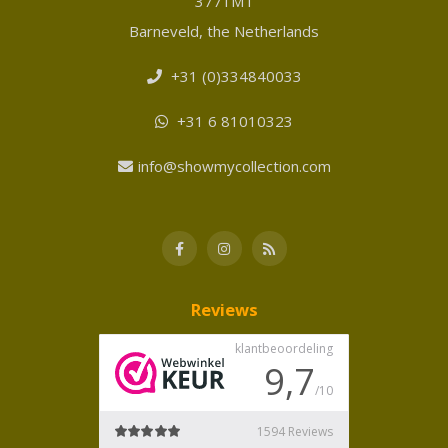
3771MT
Barneveld, the Netherlands
+31 (0)334840033
+31 6 81010323
info@showmycollection.com
Reviews