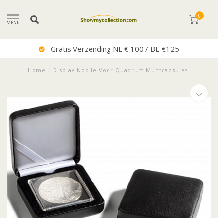
0
MENU
Gratis Verzending NL € 100 / BE €125
Home
/
Display Nobile Voor Quadrum Muntcapsules