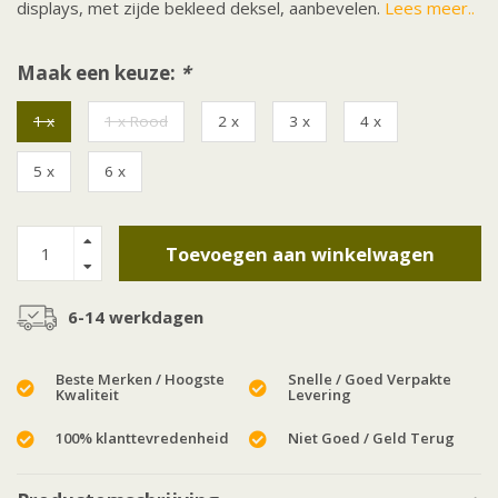
displays, met zijde bekleed deksel, aanbevelen.
Lees meer..
Maak een keuze:
*
1 x
1 x Rood
2 x
3 x
4 x
5 x
6 x
Toevoegen aan winkelwagen
6-14 werkdagen
Beste Merken / Hoogste
Snelle / Goed Verpakte
Kwaliteit
Levering
100% klanttevredenheid
Niet Goed / Geld Terug