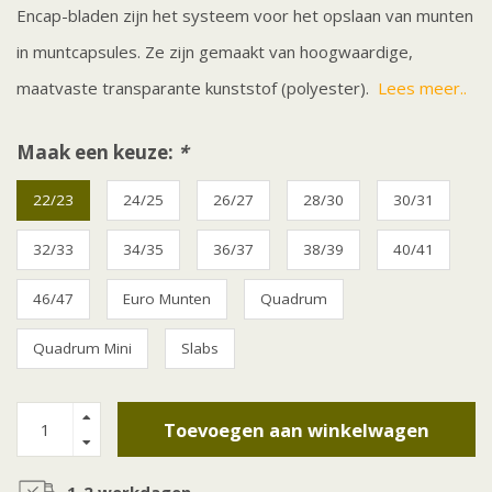
Encap-bladen zijn het systeem voor het opslaan van munten
in muntcapsules. Ze zijn gemaakt van hoogwaardige,
maatvaste transparante kunststof (polyester).
Lees meer..
Maak een keuze:
*
22/23
24/25
26/27
28/30
30/31
32/33
34/35
36/37
38/39
40/41
46/47
Euro Munten
Quadrum
Quadrum Mini
Slabs
Toevoegen aan winkelwagen