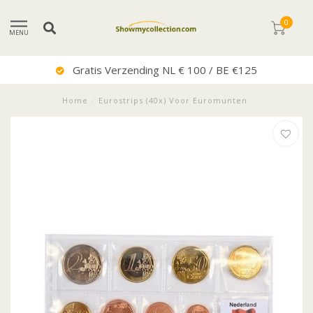
0
MENU
Uitstekende Service
Home
/
Eurostrips (40x) Voor Euromunten