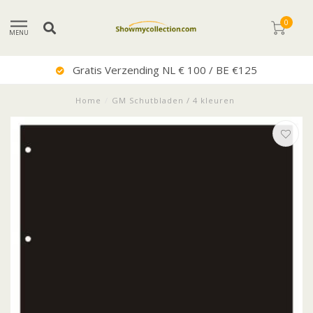
0
MENU
Gratis Verzending NL € 100 / BE €125
Home
/
GM Schutbladen / 4 kleuren