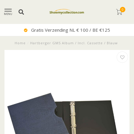
0
MENU
Gratis Verzending NL € 100 / BE €125
Home
/
Hartberger GMS Album / Incl. Cassette / Blauw