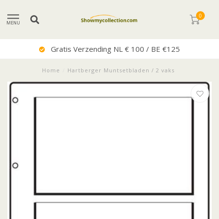
0
MENU
Gratis Verzending NL € 100 / BE €125
Home
/
Hartberger Muntsetbladen / 2 vaks