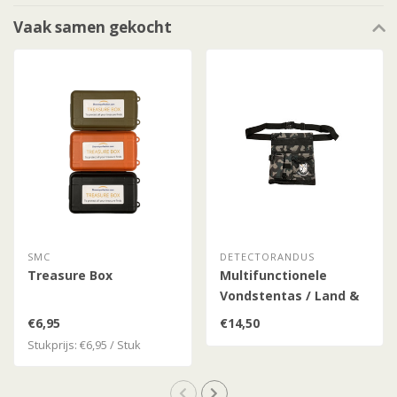
Vaak samen gekocht
SMC
DETECTORANDUS
Treasure Box
Multifunctionele
Vondstentas / Land &
Water / Camo
€6,95
€14,50
Stukprijs: €6,95 / Stuk