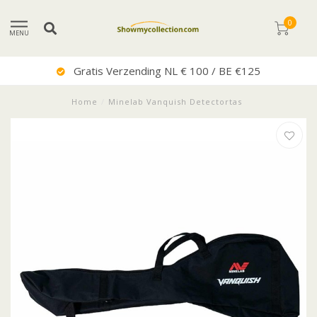
0
MENU
Gratis Verzending NL € 100 / BE €125
Home
/
Minelab Vanquish Detectortas