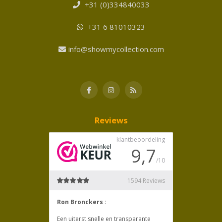
+31 (0)334840033
+31 6 81010323
info@showmycollection.com
Reviews