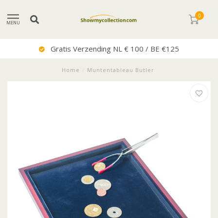
0
MENU
Gratis Verzending NL € 100 / BE €125
Home
/
Muntentableau Butler