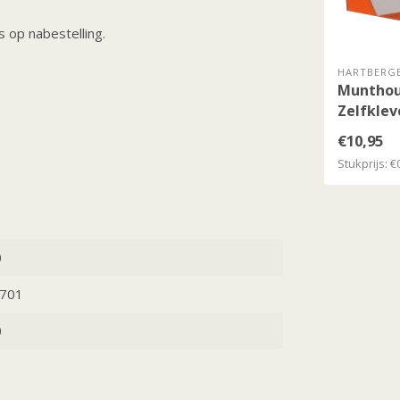
 op nabestelling.
HARTBERG
Munthou
Zelfkle
€10,95
Stukprijs: €
0
701
0