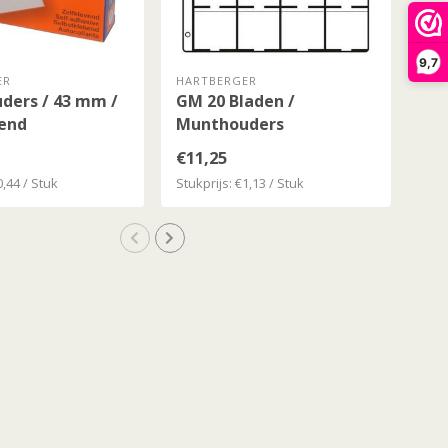
9,7
ER
HARTBERGER
HAR
ders / 43 mm /
GM 20 Bladen /
Mu
vend
Munthouders
Ze
€11,25
€10
0,44 / Stuk
Stukprijs: €1,13 / Stuk
Stuk