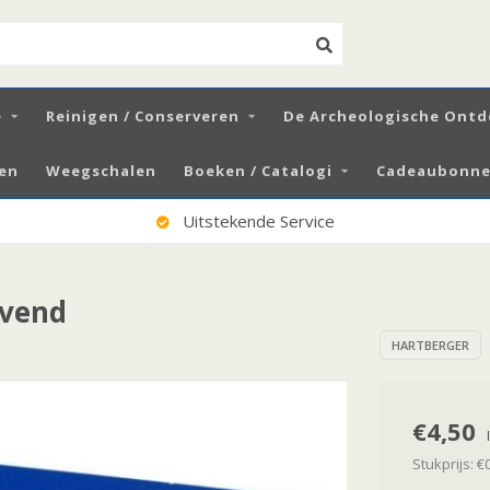
e
Reinigen / Conserveren
De Archeologische Ontd
zen
Weegschalen
Boeken / Catalogi
Cadeaubonnen
100% Tevreden Klanten
evend
HARTBERGER
€4,50
Stukprijs: €