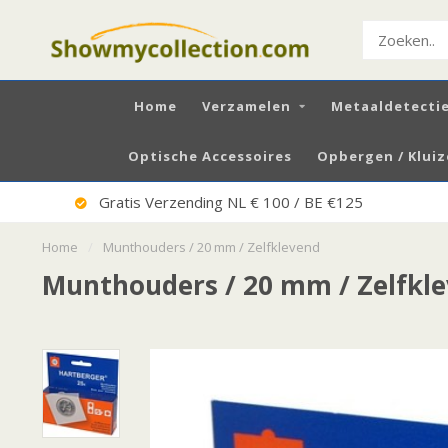
Home
Verzamelen
Metaaldetecti
Optische Accessoires
Opbergen / Klui
Uitstekende Service
Home
/
Munthouders / 20 mm / Zelfklevend
Munthouders / 20 mm / Zelfkl