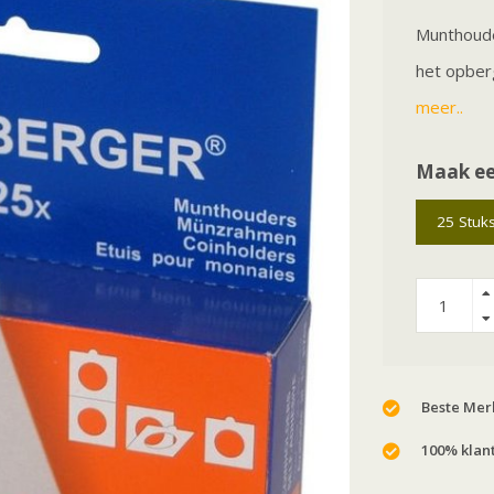
Munthoude
het opber
meer..
Maak ee
25 Stuk
Beste Merk
100% klan