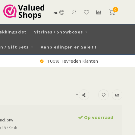
0
NL
ekkingskist
Vitrines / Showboxes
 / Gift Sets
Aanbiedingen en Sale !!!
Verzending NL €6,50 / BE €7.99
Op voorraad
Incl. btw
0,18 / Stuk