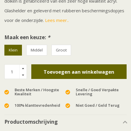
dolken is gefabriceerd van een zeer hoge kwaliteit acryl.
Glashelder en geleverd met rubberen beschermingsdopjes
voor de onderzijde.
Lees meer..
Maak een keuze:
*
Klein
Middel
Groot
Toevoegen aan winkelwagen
Beste Merken / Hoogste
Snelle / Goed Verpakte
Kwaliteit
Levering
100% klanttevredenheid
Niet Goed / Geld Terug
Productomschrijving