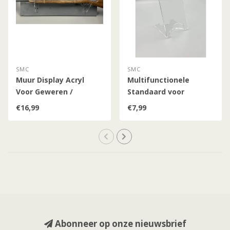
SMC
SMC
Muur Display Acryl
Multifunctionele
Voor Geweren /
Standaard voor
Zwaarden
Revolvers / Pistolen /
€16,99
€7,99
Geweren / Bajonetten /
Dolken
Abonneer op onze nieuwsbrief