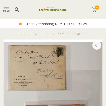
0
MENU
 100 / BE €125
Uitstekende
Home
/
Beschermhoezen / 129 mm x 178 mm