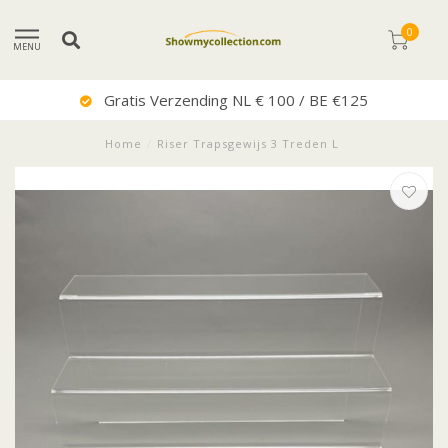
0
MENU
Uitstekende Service
Home
/
Riser Trapsgewijs 3 Treden L