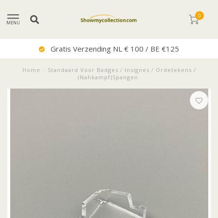
0
MENU
Gratis Verzending NL € 100 / BE €125
Home
/
Standaard Voor Badges / Insignes / Ordetekens /
(Nahkampf)Spangen