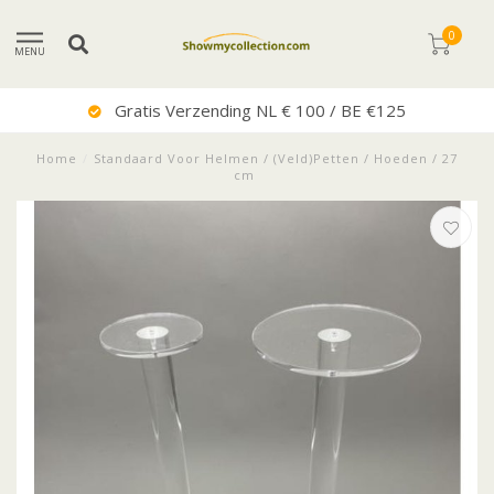
0
MENU
Uitstekende Service
Home
/
Standaard Voor Helmen / (Veld)Petten / Hoeden / 27
cm