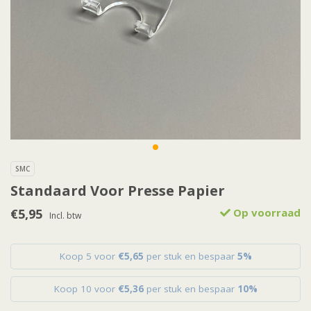
SMC
Standaard Voor Presse Papier
€5,95
Op voorraad
Incl. btw
Koop 5 voor
€5,65
per stuk en bespaar
5%
Koop 10 voor
€5,36
per stuk en bespaar
10%