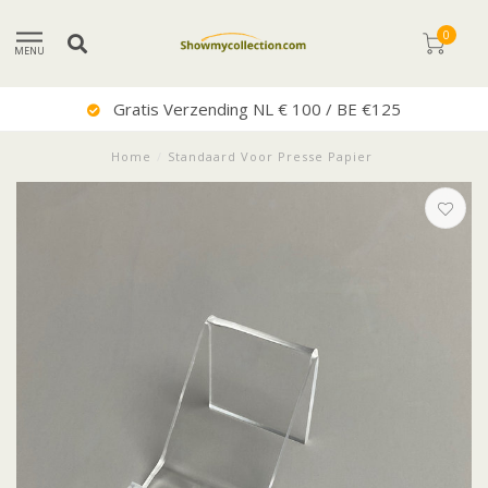
0
MENU
Uitstekende Service
Home
/
Standaard Voor Presse Papier