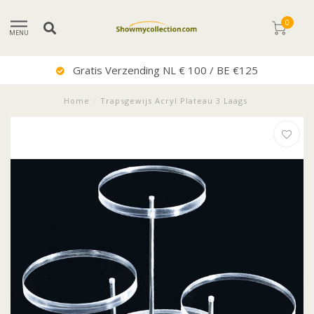
0
MENU
Gratis Verzending NL € 100 / BE €125
Home
/
Trapsgewijs Acryl Plateau 3 Laags