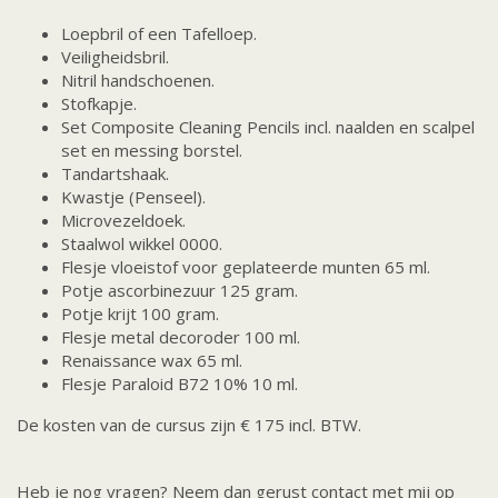
Loepbril of een Tafelloep.
Veiligheidsbril.
Nitril handschoenen.
Stofkapje.
Set Composite Cleaning Pencils incl. naalden en scalpel
set en messing borstel.
Tandartshaak.
Kwastje (Penseel).
Microvezeldoek.
Staalwol wikkel 0000.
Flesje vloeistof voor geplateerde munten 65 ml.
Potje ascorbinezuur 125 gram.
Potje krijt 100 gram.
Flesje metal decoroder 100 ml.
Renaissance wax 65 ml.
Flesje Paraloid B72 10% 10 ml.
De kosten van de cursus zijn € 175 incl. BTW.
Heb je nog vragen? Neem dan gerust contact met mij op