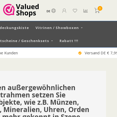
0
DE
tdeckungskiste
Vitrinen / Showboxen
scheine / Geschenksets
Rabatt !!!
Versand DE € 7,99 / AT € 13,50
sen außergewöhnlichen
trahmen setzen Sie
ekte, wie z.B. Münzen,
, Mineralien, Uhren, Orden
s mehr gekonnt in Szene.