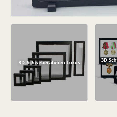
3D Sc
3D-Schweberahmen Luxus