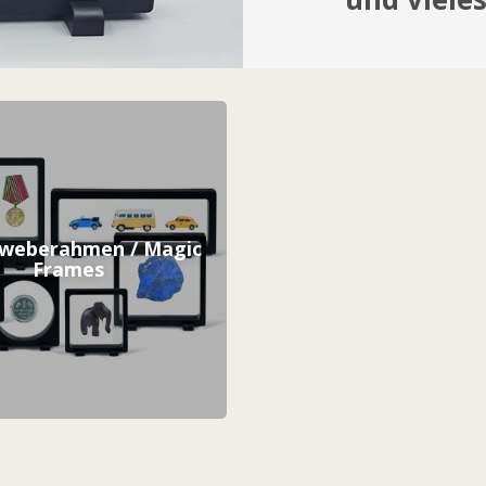
hweberahmen / Magic
Frames