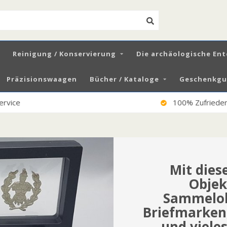
Reinigung / Konservierung
Die archäologische En
Präzisionswaagen
Bücher / Kataloge
Geschenkgut
100% Zufriedene Kunden
Mit die
Objek
Sammelobj
Briefmarken
und viele