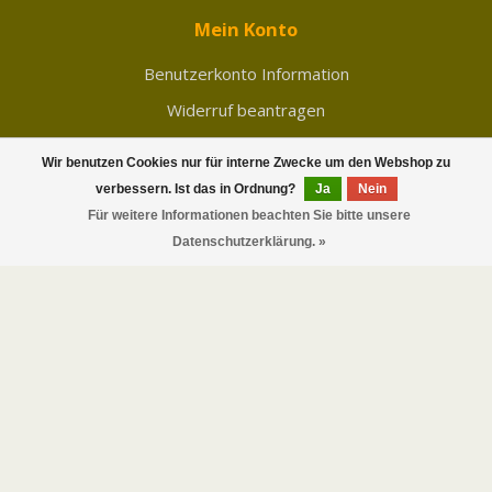
Mein Konto
Benutzerkonto Information
Widerruf beantragen
Meine Bestellungen
Wir benutzen Cookies nur für interne Zwecke um den Webshop zu
Meine Nachrichten (Tickets)
verbessern. Ist das in Ordnung?
Ja
Nein
Mein Wunschzettel
Für weitere Informationen beachten Sie bitte unsere
FILTER
Datenschutzerklärung. »
Vergleichen
Alle Produkte