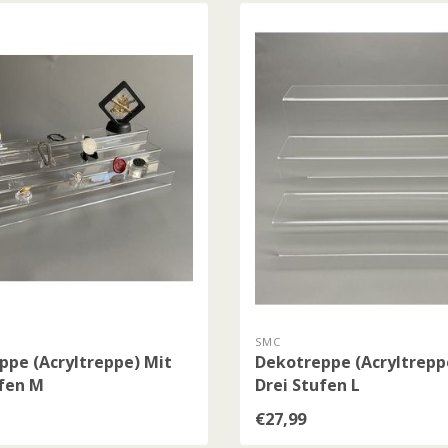
SMC
ppe (Acryltreppe) Mit
Dekotreppe (Acryltrepp
ufen M
Drei Stufen L
€27,99