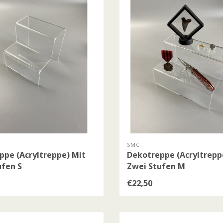
SMC
ppe (Acryltreppe) Mit
Dekotreppe (Acryltrepp
ufen S
Zwei Stufen M
€22,50