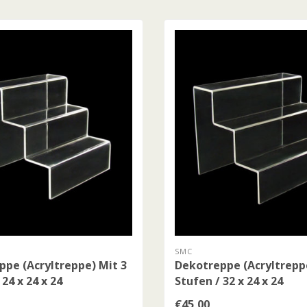
SMC
pe (Acryltreppe) Mit 3
Dekotreppe (Acryltrepp
 24 x 24 x 24
Stufen / 32 x 24 x 24
€45,00