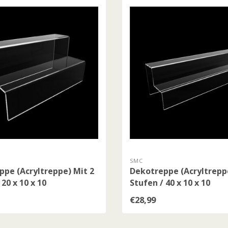
SMC
pe (Acryltreppe) Mit 2
Dekotreppe (Acryltrepp
 20 x 10 x 10
Stufen / 40 x 10 x 10
€28,99