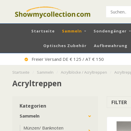
Startseite
Sammeln
Sondengänger
Optisches Zubehör
Aufbewahrung
Freier Versand DE € 125 / AT € 150
Startseite
/
Sammeln
/
Acrylblöcke / Acryltreppen
/
Acryltre
Acryltreppen
FILTER
Kategorien
Sammeln
Münzen/ Banknoten