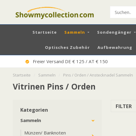
Startseite
Sammeln
Sondengänger
Optisches Zubehör
Aufbewahrung
Sehr Guter Service
Startseite
/
Sammeln
/
Pins / Orden / Anstecknadel Sammeln
Vitrinen Pins / Orden
FILTER
Kategorien
Sammeln
Münzen/ Banknoten