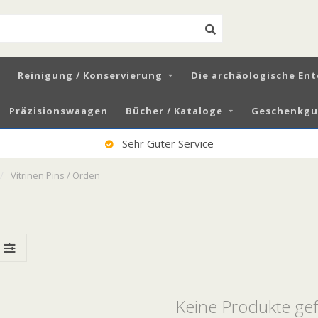
Reinigung / Konservierung
Die archäologische En
Präzisionswaagen
Bücher / Kataloge
Geschenkgut
100% Zufriedene Kunden
/
Vitrinen Pins / Orden
Keine Produkte ge