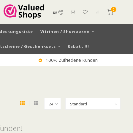
0
DE
tdeckungskiste
Vitrinen / Showboxen
scheine / Geschenksets
Rabatt !!!
Versand DE € 7,99 / AT € 13,50
funden!