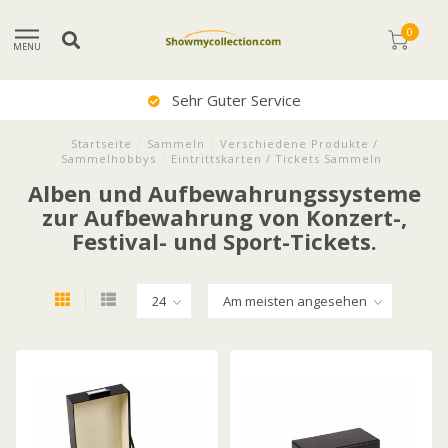
0
MENU
Sehr Guter Service
Startseite
/
Sammeln
/
Verschiedene Produkte /
Sammelhobbys
/
Eintrittskarten / Tickets Sammeln
Alben und Aufbewahrungssysteme
zur Aufbewahrung von Konzert-,
Festival- und Sport-Tickets.