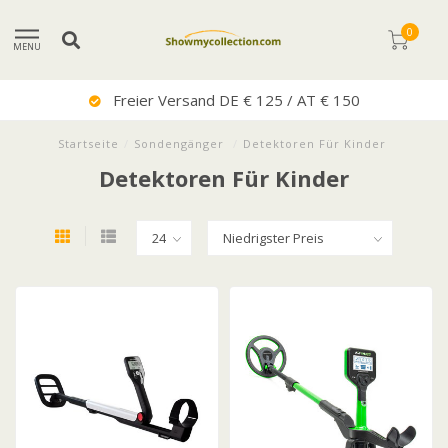
0
MENU
Freier Versand DE € 125 / AT € 150
Startseite
/
Sondengänger
/
Detektoren Für Kinder
Detektoren Für Kinder