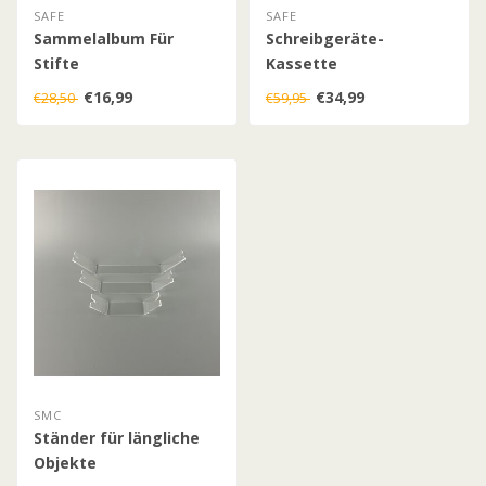
SAFE
SAFE
Sammelalbum Für
Schreibgeräte-
Stifte
Kassette
€16,99
€34,99
€28,50
€59,95
SMC
Ständer für längliche
Objekte