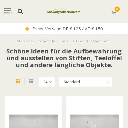
0
MENU
Sehr Guter Service
Startseite
/
Sammeln
/
Stiften / Teelöffel Sammeln
Schöne Ideen für die Aufbewahrung
und ausstellen von Stiften, Teelöffel
und andere längliche Objekte.