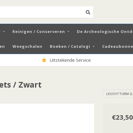
e
Reinigen / Conserveren
De Archeologische Ontd
zen
Weegschalen
Boeken / Catalogi
Cadeaubonnen
100% Tevreden Klanten
ets / Zwart
LEUCHTTURM (L
€23,50