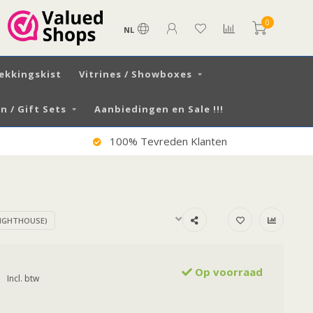
0
NL
ekkingskist
Vitrines / Showboxes
 / Gift Sets
Aanbiedingen en Sale !!!
Verzending NL €6,50 / BE €7.99
IGHTHOUSE)
Op voorraad
Incl. btw