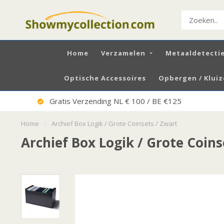
Home
Verzamelen
Metaaldetecti
Optische Accessoires
Opbergen / Klui
Uitstekende Service
Home
/
Archief Box Logik / Grote Coinsets / Zwart
Archief Box Logik / Grote Coins