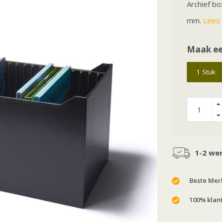
Archief b
mm.
Lees 
Maak ee
1 Stuk
1-2 we
Beste Merk
100% klan