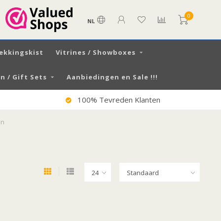
0
NL
ekkingskist
Vitrines / Showboxes
 / Gift Sets
Aanbiedingen en Sale !!!
100% Tevreden Klanten
en