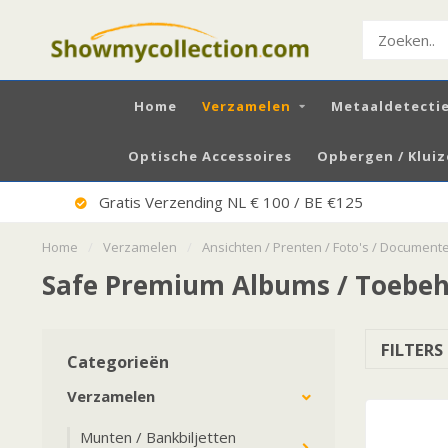
Home
Verzamelen
Metaaldetecti
Optische Accessoires
Opbergen / Klui
Gratis Verzending NL € 100 / BE €125
Home
/
Verzamelen
/
Ansichten / Prenten / Foto's / Documen
Safe Premium Albums / Toebe
FILTERS
Categorieën
Verzamelen
Munten / Bankbiljetten