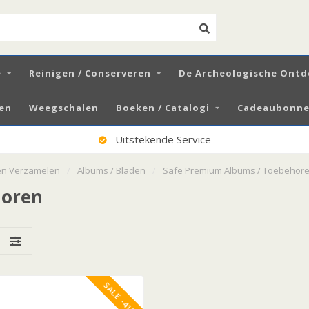
e
Reinigen / Conserveren
De Archeologische Ontd
zen
Weegschalen
Boeken / Catalogi
Cadeaubonnen
Uitstekende Service
ten Verzamelen
/
Albums / Bladen
/
Safe Premium Albums / Toebehor
horen
SALE -41%