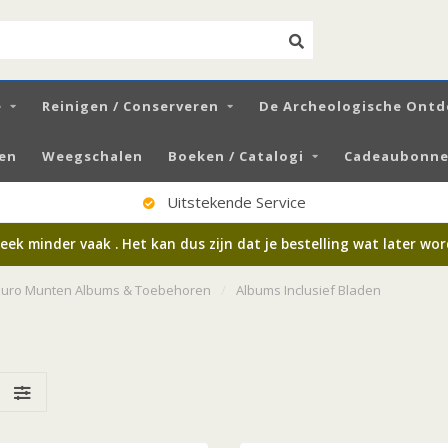
e
Reinigen / Conserveren
De Archeologische Ontd
zen
Weegschalen
Boeken / Catalogi
Cadeaubonnen
100% Tevreden Klanten
k minder vaak . Het kan dus zijn dat je bestelling wat later wo
Euro Munten Albums & Toebehoren
/
Albums Inclusief Bladen