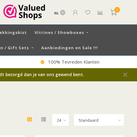
0
NL
ekkingskist
Vitrines / Showboxes
 / Gift Sets
Aanbiedingen en Sale !!!
Verzending NL €6,50 / BE €7.99
rdt bezorgd dan je van ons gewend bent.