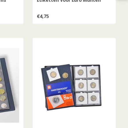
mis
Etiketten Voor Euro Munten
€4,75