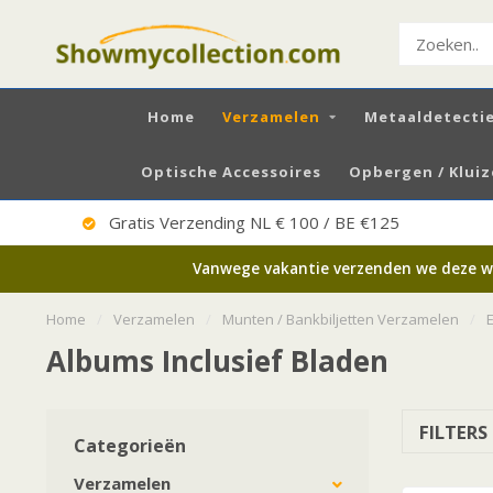
Home
Verzamelen
Metaaldetecti
Optische Accessoires
Opbergen / Klui
Uitstekende Service
Vanwege vakantie verzenden we deze wee
Home
/
Verzamelen
/
Munten / Bankbiljetten Verzamelen
/
Albums Inclusief Bladen
FILTERS
Categorieën
Verzamelen