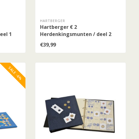
HARTBERGER
Hartberger € 2
eel 1
Herdenkingsmunten / deel 2
2015-2020
€39,99
SALE -6%