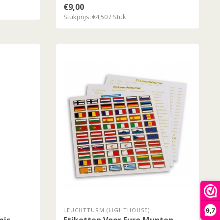
€9,00
Stukprijs: €4,50 / Stuk
LEUCHTTURM (LIGHTHOUSE)
9,7