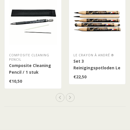
COMPOSITE CLEANING
LE CRAYON À ANDRÉ ®
PENCIL
Set 3
Composite Cleaning
Reinigingspotloden Le
Pencil / 1 stuk
Crayon à André (5 st.)
€22,50
€10,50