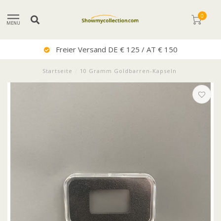
0
MENU
Sehr Guter Service
Startseite
/
10 Gramm Goldbarren-Kapseln