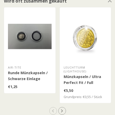
Wird oft zusammen gekauft
AIR-TITE
LEUCHTTURM
(LIGHTHOUSE)
Runde Münzkapseln /
Münzkapseln / Ultra
Schwarze Einlage
Perfect Fit / Full
€1,25
Sovereign (22,05 mm)
€5,50
Grundpreis: €0,55 / Stück