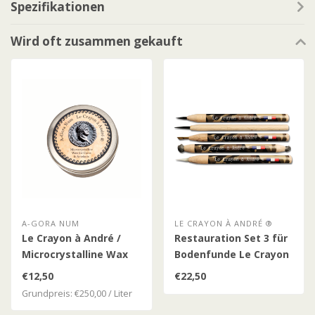
Spezifikationen
Wird oft zusammen gekauft
A-GORA NUM
LE CRAYON À ANDRÉ ®
Le Crayon à André /
Restauration Set 3 für
Microcrystalline Wax
Bodenfunde Le Crayon
à André (5-tlg.)
€12,50
€22,50
Grundpreis: €250,00 / Liter